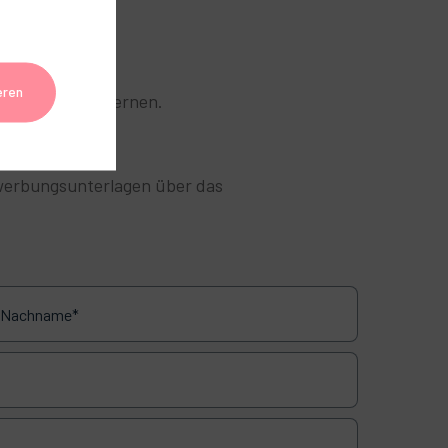
eren
, Sie kennenzulernen.
ewerbungsunterlagen über das