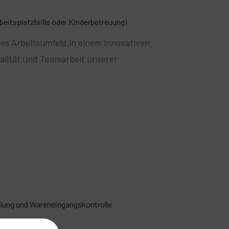
beitsplatzbrille oder Kinderbetreuung)
es Arbeitsumfeld in einem innovativen
ialität und Teamarbeit unserer
ellung und Wareneingangskontrolle
chiedene Lager