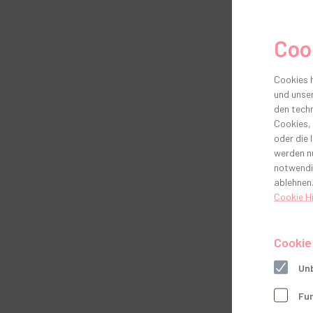
Coo
Cookies h
und unser
den techn
Cookies,
oder die 
werden nu
notwendi
ablehnen.
Cookie H
Cookie
Unb
Fun