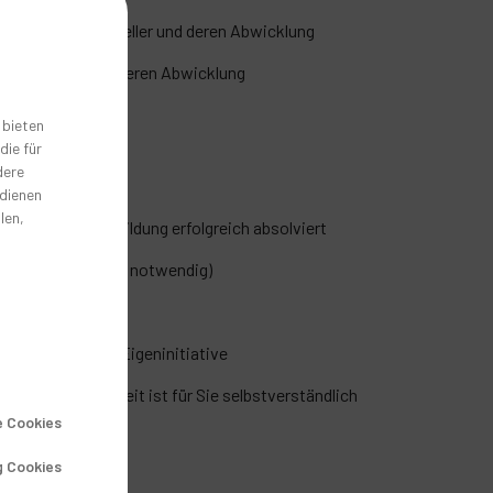
en an die Hersteller und deren Abwicklung
kümmern sich um deren Abwicklung
 bieten
die für
dere
 dienen
len,
dizinische Ausbildung erfolgreich absolviert
t (nicht zwingend notwendig)
Word, Excel)
sst und zeigen Eigeninitiative
d Detailgenauigkeit ist für Sie selbstverständlich
 Cookies
g Cookies