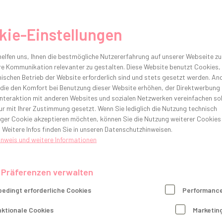
Sie kümmern sich um Reparatur- und Austauschsendung
kie-Einstellungen
Sie erstellen Angebote und Kostenvoranschläge und 
elfen uns, Ihnen die bestmögliche Nutzererfahrung auf unserer Webseite zu
e Kommunikation relevanter zu gestalten. Diese Website benutzt Cookies, 
ischen Betrieb der Website erforderlich sind und stets gesetzt werden. An
Was uns überzeugt:
 die den Komfort bei Benutzung dieser Website erhöhen, der Direktwerbung
Interaktion mit anderen Websites und sozialen Netzwerken vereinfachen sol
Sie haben eine technische, kaufmännische oder zahnme
r mit Ihrer Zustimmung gesetzt. Wenn Sie lediglich die Nutzung technisch
ger Cookie akzeptieren möchten, können Sie die Nutzung weiterer Cookies
Sie haben idealerweise Berufserfahrung im Dentalmark
 Weitere Infos finden Sie in unseren Datenschutzhinweisen.
inweis und weitere Informationen
Sie haben versierte Kenntnisse in MS-Office (Outlook, 
Sie können im Team arbeiten, sind verantwortungsbewu
 Präferenzen verwalten
Ein sehr hohes Maß an Zuverlässigkeit, Gründlichkeit un
edingt erforderliche Cookies
Performance
Sie zeigen Bereitschaft für Fort- und Weiterbildungen
ktionale Cookies
Marketin
Sie haben sehr gute Deutschkenntnisse