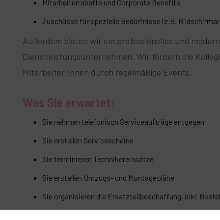
Mitarbeiterrabatte und Corporate Benefits
Zuschüsse für spezielle Bedürfnisse (z.B. Bildschirmar
Außerdem bieten wir ein professionelles und modern
Dienstleistungsunternehmen. Wir fördern die Kolleg
Mitarbeiter:innen durch regelmäßige Events.
Was Sie erwartet:
Sie nehmen telefonisch Serviceaufträge entgegen
Sie erstellen Servicescheine
Sie terminieren Technikereinsätze
Sie erstellen Umzugs- und Montagepläne
Sie organisieren die Ersatzteilbeschaffung, inkl. Best
Sie bearbeiten die Warenzu- und Abbuchungen an vers