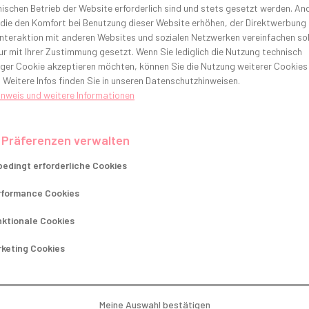
ischen Betrieb der Website erforderlich sind und stets gesetzt werden. An
Hinweis für Personalberater
 die den Komfort bei Benutzung dieser Website erhöhen, der Direktwerbung
Unser Unternehmen ist bereits mit einem starken
Interaktion mit anderen Websites und sozialen Netzwerken vereinfachen sol
r mit Ihrer Zustimmung gesetzt. Wenn Sie lediglich die Nutzung technisch
Netzwerk von ausgewählten Personaldienstleistern
ger Cookie akzeptieren möchten, können Sie die Nutzung weiterer Cookies
verbunden. Daher bitten wir Sie, von Anfragen in
 Weitere Infos finden Sie in unseren Datenschutzhinweisen.
jeglicher Form abzusehen.
inweis und weitere Informationen
Wir bedanken uns für das Verständnis, dass wir derzeit
keinen Bedarf für neue Kooperationen in diesem
 Präferenzen verwalten
Bereich sehen.
edingt erforderliche Cookies
Standort
rformance Cookies
ktionale Cookies
Augsburg
Deutschland
Dresden
Essen
(bundesweit)
keting Cookies
Stellenangebote
Meine Auswahl bestätigen
Ausbildungsangebote